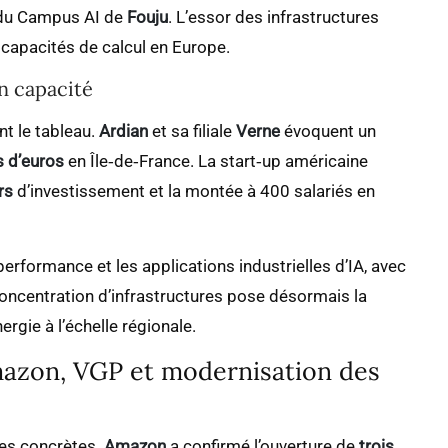
 du Campus AI de
Fouju
. L’essor des infrastructures
capacités de calcul en Europe.
n capacité
t le tableau.
Ardian
et sa filiale
Verne
évoquent un
s d’euros
en Île‑de‑France. La start‑up américaine
rs
d’investissement et la montée à 400 salariés en
performance et les applications industrielles d’IA, avec
concentration d’infrastructures pose désormais la
rgie à l’échelle régionale.
mazon, VGP et modernisation des
ces concrètes.
Amazon
a confirmé l’ouverture de
trois