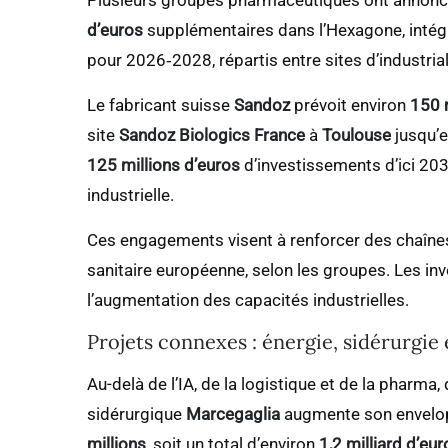
Plusieurs groupes pharmaceutiques ont annonc
d’euros
supplémentaires dans l’Hexagone, inté
pour 2026‑2028, répartis entre sites d’industrial
Le fabricant suisse
Sandoz
prévoit environ
150 
site
Sandoz Biologics France
à
Toulouse
jusqu’e
125 millions d’euros
d’investissements d’ici 203
industrielle.
Ces engagements visent à renforcer des chaînes
sanitaire européenne, selon les groupes. Les in
l’augmentation des capacités industrielles.
Projets connexes : énergie, sidérurgie
Au-delà de l’IA, de la logistique et de la pharma
sidérurgique
Marcegaglia
augmente son envelop
millions
, soit un total d’environ
1,2 milliard d’eur