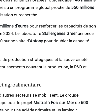
é des montants notables.
GSK
engage
140 millions
grés à un programme global proche de
550 millions
isation et recherche.
millions d’euros
pour renforcer les capacités de son
n 2034. Le laboratoire
Stallergenes Greer
annonce
0 sur son site d’
Antony
pour doubler la capacité
 de production stratégiques et la souveraineté
vestissements couvrent la production, la R&D et
 et agroalimentaire
, d’autres secteurs se mobilisent. Le groupe
pe pour le projet
Mistral
à
Fos‑sur‑Mer
de
600
os
pour une aciérie primaire et un laminoir.