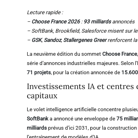
Lecture rapide :
–
Choose France 2026
:
93 milliards
annoncés
– SoftBank, Brookfield, Salesforce misent sur l
–
GSK
,
Sandoz
,
Stallergenes Greer
renforcent l
La neuvième édition du sommet
Choose France
série d’annonces industrielles majeures. Selon l’É
71 projets
, pour la création annoncée de
15.600
Investissements IA et centres 
capitaux
Le volet intelligence artificielle concentre plu
SoftBank
a annoncé une enveloppe de
75 millia
milliards
prévus d’ici 2031, pour la construction
l’entraînement de modèles d’IA.