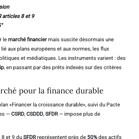
usion
articles 8 et 9
″
r le
marché financier
mais suscite désormais une
l lié aux plans européens et aux normes, les flux
olitiques et médiatiques. Les instruments varient : des
ip
, en passant par des prêts indexés sur des critères
rché pour la finance durable
an «Financer la croissance durable», suivi du Pacte
tes —
CSRD
,
CSDDD
,
SFDR
— impose plus de
 8 et 9 du
SFDR
représentent près de
50%
des actifs